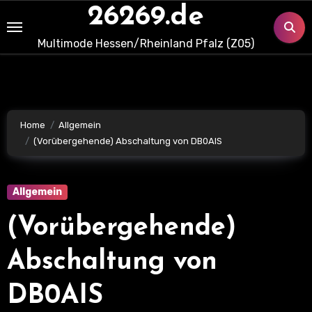
Skip
26269.de
to
Multimode Hessen/Rheinland Pfalz (Z05)
content
Home
Allgemein
(Vorübergehende) Abschaltung von DB0AIS
Allgemein
(Vorübergehende)
Abschaltung von
DB0AIS