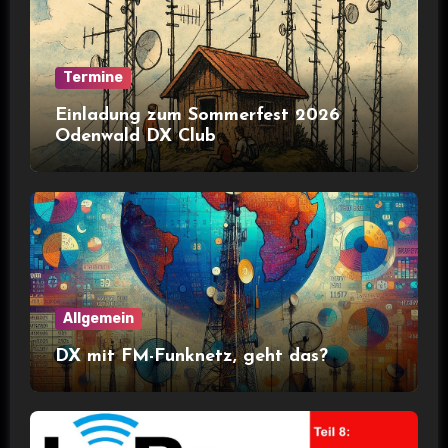
Termine
Einladung zum Sommerfest 2026
Odenwald DX Club
Allgemein
DX mit FM-Funknetz, geht das?