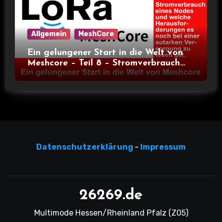
Allgemein
MeshCore
Ein gelungener Start in die Welt von
Meshcore – Teil 8 – Stromverbrauch
bei verschiedenen Nodes
Datensc
hutzerklärun
g
-
Impressum
26269.de
Multimode Hessen/Rheinland Pfalz (Z05)