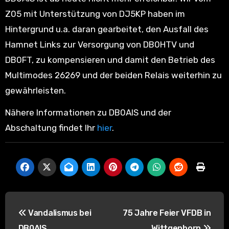
Z05 mit Unterstützung von DJ5KP haben im
Hintergrund u.a. daran gearbeitet, den Ausfall des
Hamnet Links zur Versorgung von DB0HTV und
DB0FT, zu kompensieren und damit den Betrieb des
Multimodes 26269 und der beiden Relais weiterhin zu
gewährleisten.
Nähere Informationen zu DB0AIS und der
Abschaltung findet Ihr
hier
.
B
Vandalismus bei
75 Jahre Feier VFDB in
e
DB0AIS
Wittgenborn