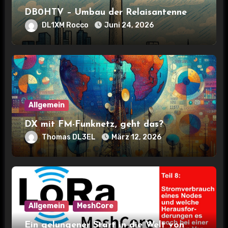
a
DB0HTV – Umbau der Relaisantenne
DL1XM Rocco
Juni 24, 2026
t
i
o
n
Allgemein
DX mit FM-Funknetz, geht das?
Thomas DL3EL
März 12, 2026
Allgemein
MeshCore
Ein gelungener Start in die Welt von