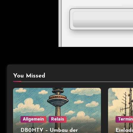
You Missed
Allgemein
Relais
Termi
DB0HTV – Umbau der
Einlad