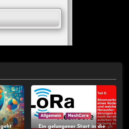
Allgemein
MeshCore
 geht
Ein gelungener Start in die