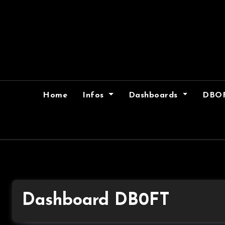
Skip
to
content
Home
Infos
Dashboards
DBO
Dashboard DB0FT