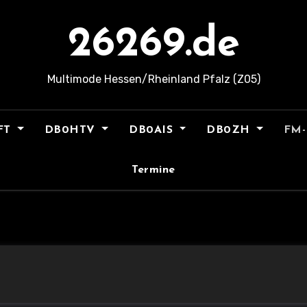
26269.de
Multimode Hessen/Rheinland Pfalz (Z05)
FT
DB0HTV
DB0AIS
DB0ZH
FM-
Termine