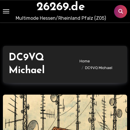
Skip
26269.de
to
Multimode Hessen/Rheinland Pfalz (Z05)
content
DC9VQ
Home
Michael
DC9VQ Michael