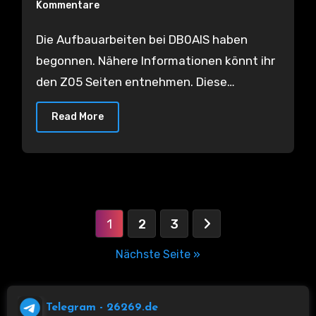
Kommentare
Die Aufbauarbeiten bei DB0AIS haben
begonnen. Nähere Informationen könnt ihr
den Z05 Seiten entnehmen. Diese…
Read More
Seitennummerierung
1
2
3
der
Nächste Seite »
Beiträge
Telegram
- 26269.de