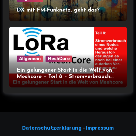
DX mit FM-Funknetz, geht das?
Allgemein
MeshCore
Ein gelungener Start in die Welt von
Meshcore – Teil 8 – Stromverbrauch
bei verschiedenen Nodes
Datensc
hutzerklärun
g
-
Impressum