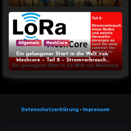
Allgemein
MeshCore
Ein gelungener Start in die Welt von
Meshcore – Teil 8 – Stromverbrauch
bei verschiedenen Nodes
Datensc
hutzerklärun
g
-
Impressum