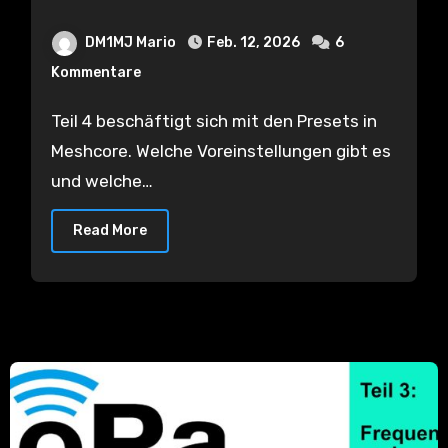
Select Radio Setting –
DM1MJ Mario
Feb. 12, 2026
6
welche Presets gibt es und
Kommentare
wann sollte welches genutzt
werden?
Teil 4 beschäftigt sich mit den Presets in
Meshcore. Welche Voreinstellungen gibt es
und welche…
Read More