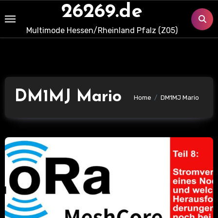
Skip
26269.de
to
Multimode Hessen/Rheinland Pfalz (Z05)
content
DM1MJ Mario
Home
DM1MJ Mario