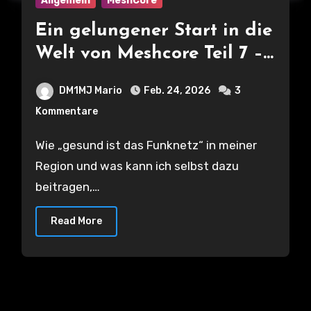
Allgemein
MeshCore
Ein gelungener Start in die
Welt von Meshcore Teil 7 –
Erste eigene Analysen zur
DM1MJ Mario
Feb. 24, 2026
3
Auslastung des Netzes und
Kommentare
meines Nodes
Wie „gesund ist das Funknetz“ in meiner
Region und was kann ich selbst dazu
beitragen,…
Read More