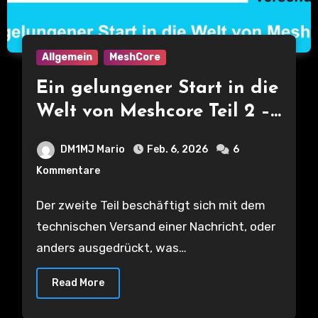
Allgemein
MeshCore
Ein gelungener Start in die
Welt von Meshcore Teil 2 –
Wie wird eine Nachricht
DM1MJ Mario
Feb. 6, 2026
6
zwischen Companion- und
Kommentare
Repeater-Nodes technisch
versendet:
Der zweite Teil beschäftigt sich mit dem
technischen Versand einer Nachricht, oder
anders ausgedrückt, was…
Read More