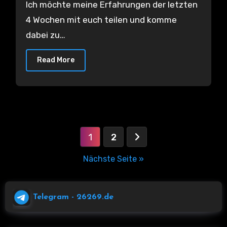
Ich möchte meine Erfahrungen der letzten
4 Wochen mit euch teilen und komme
dabei zu…
Read More
Seitennummerierung
1
2
der
Nächste Seite »
Beiträge
Telegram
- 26269.de