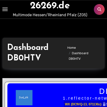
Skip
26269.de
to
Multimode Hessen/Rheinland Pfalz (Z05)
content
Dashboard
Home
Dashboard
DB0HTV
DB0HTV