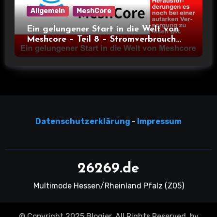
Allgemein
MeshCore
Ein gelungener Start in die Welt von
Meshcore – Teil 8 – Stromverbrauch
bei verschiedenen Nodes
Datensc
hutzerklärun
g
-
Impressum
26269.de
Multimode Hessen/Rheinland Pfalz (Z05)
© Copyright 2025 Blogier. All Rights Reserved. by