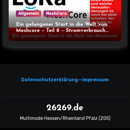
Allgemein
MeshCore
Ein gelungener Start in die Welt von
Meshcore – Teil 8 – Stromverbrauch
bei verschiedenen Nodes
Datensc
hutzerklärun
g
-
Impressum
26269.de
Multimode Hessen/Rheinland Pfalz (Z05)