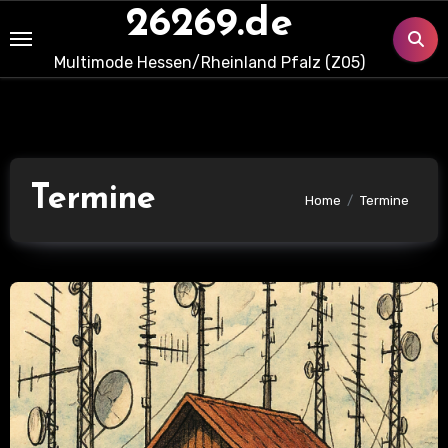
Skip
26269.de
to
Multimode Hessen/Rheinland Pfalz (Z05)
content
Termine
Home
Termine