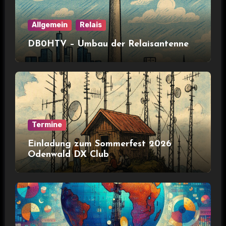
Allgemein
Relais
DB0HTV – Umbau der Relaisantenne
Termine
Einladung zum Sommerfest 2026
Odenwald DX Club