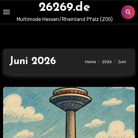
Skip
26269.de
to
Multimode Hessen/Rheinland Pfalz (Z05)
content
Juni 2026
Home
2026
Juni