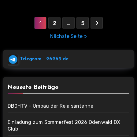
Seitennummerierung
1
2
…
5
der
Nächste Seite »
Beiträge
Telegram
- 26269.de
Neueste Beiträge
DB0HTV – Umbau der Relaisantenne
Einladung zum Sommerfest 2026 Odenwald DX
Club