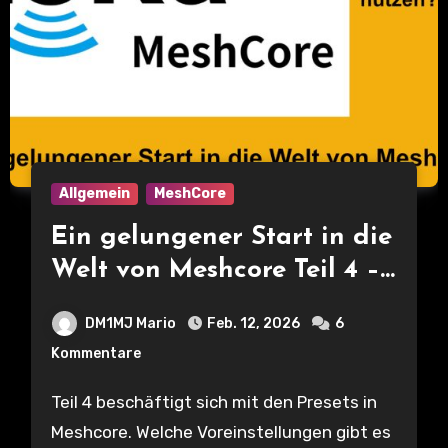
Allgemein
MeshCore
Ein gelungener Start in die
Welt von Meshcore Teil 4 –
Select Radio Setting –
DM1MJ Mario
Feb. 12, 2026
6
welche Presets gibt es und
Kommentare
wann sollte welches genutzt
werden?
Teil 4 beschäftigt sich mit den Presets in
Meshcore. Welche Voreinstellungen gibt es