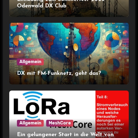
Odenwald DX Club
Allgemein
DX mit FM-Funknetz, geht das?
Allgemein
MeshCore
Ein gelungener Start in die Welt von