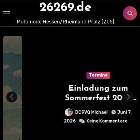
Skip
26269.de
to
content
Multimode Hessen/Rheinland Pfalz (Z05)
Termine
Einladung zum
Sommerfest 2026
Odenwald DX Club
DC9VQ Michael
Juni 7,
2026
Keine Kommentare