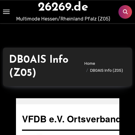
Skip
26269.de
to
Multimode Hessen/Rheinland Pfalz (Z05)
content
DB0AIS Info
Home
(Z05)
DB0AIS Info (Z05)