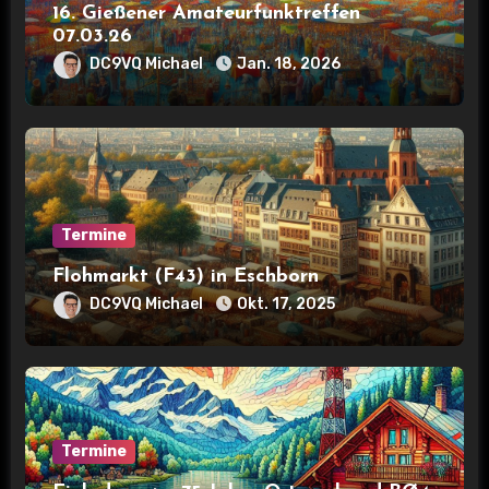
a
16. Gießener Amateurfunktreffen
07.03.26
t
DC9VQ Michael
Jan. 18, 2026
i
o
n
Termine
Flohmarkt (F43) in Eschborn
DC9VQ Michael
Okt. 17, 2025
Termine