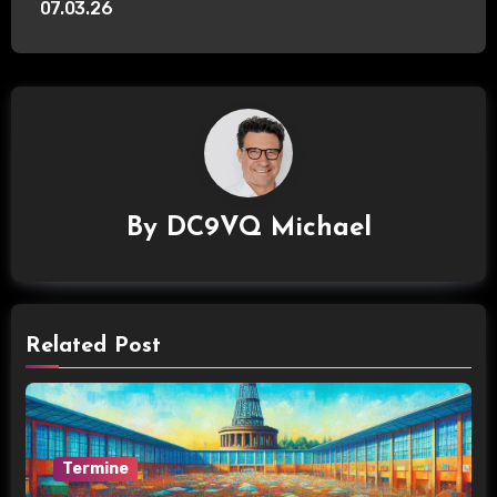
i
07.03.26
t
r
a
g
By
DC9VQ Michael
s
n
a
Related Post
v
i
g
Termine