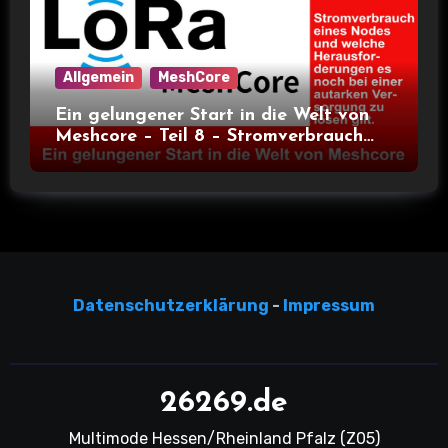
Allgemein
MeshCore
Ein gelungener Start in die Welt von
Meshcore – Teil 8 – Stromverbrauch
bei verschiedenen Nodes
Datensc
hutzerklärun
g
-
Impressum
26269.de
Multimode Hessen/Rheinland Pfalz (Z05)