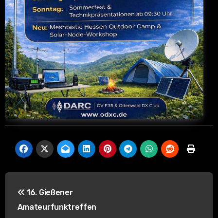
B
16. Gießener
e
Amateurfunktreffen