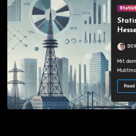
Statist
Stat
Hess
DC9
Mit dem Jahreswechsel wird es Zeit auf die Statistiken des
Mulitmo
Read