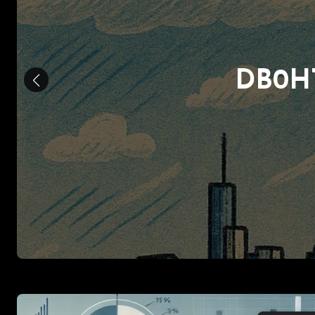
A
DB0HTV – Umba
DL1XM Rocco