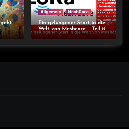
Allgemein
MeshCore
 geht
Ein gelungener Start in die
Welt von Meshcore – Teil 8
– Stromverbrauch bei
verschiedenen Nodes