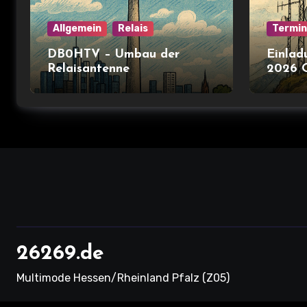
Allgemein
Relais
Termi
DB0HTV – Umbau der
Einlad
Relaisantenne
2026 
26269.de
Multimode Hessen/Rheinland Pfalz (Z05)