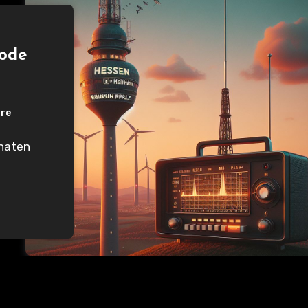
mode
re