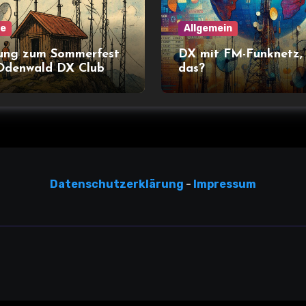
ne
Allgemein
ung zum Sommerfest
DX mit FM-Funknetz,
Odenwald DX Club
das?
Datensc
hutzerklärun
g
-
Impressum