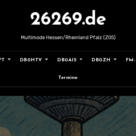
26269.de
Multimode Hessen/Rheinland Pfalz (Z05)
FT
DB0HTV
DB0AIS
DB0ZH
FM-
Termine