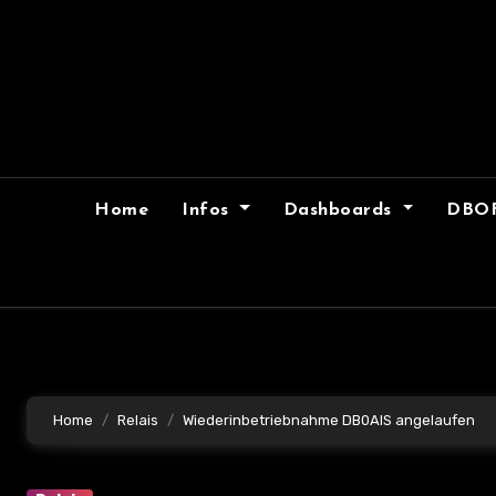
Skip
to
content
Home
Infos
Dashboards
DBO
Home
Relais
Wiederinbetriebnahme DB0AIS angelaufen