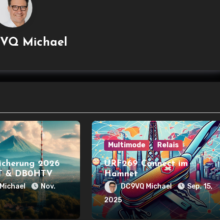
VQ Michael
Multimode
Relais
icherung 2026
URF269 Connect im
FT & DB0HTV
Hamnet
Michael
Nov.
DC9VQ Michael
Sep. 15,
2025