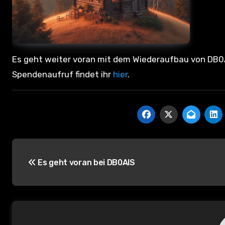
Es geht weiter voran mit dem Wiederaufbau von DB0AIS. Weitere Einzelheiten zu den Arbeiten, Antennen und
Spendenaufruf findet ihr
hier
.
B
Es geht voran bei DB0AIS
e
i
t