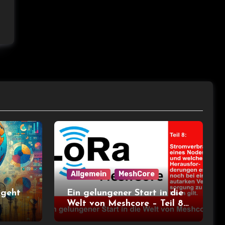
Allgemein
MeshCore
 geht
Ein gelungener Start in die
Welt von Meshcore – Teil 8
– Stromverbrauch bei
verschiedenen Nodes