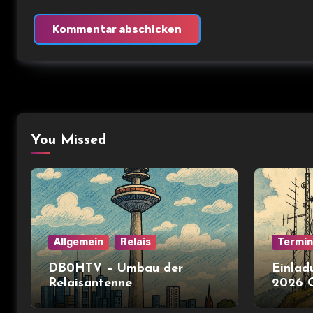
You Missed
Allgemein
Relais
Termi
DB0HTV – Umbau der
Einlad
Relaisantenne
2026 