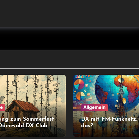
ne
Allgemein
ung zum Sommerfest
DX mit FM-Funknetz,
Odenwald DX Club
das?