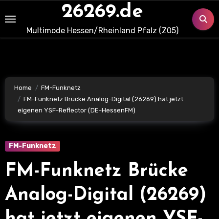
Skip
26269.de
to
Multimode Hessen/Rheinland Pfalz (Z05)
content
Home
FM-Funknetz
FM-Funknetz Brücke Analog-Digital (26269) hat jetzt
eigenen YSF-Reflector (DE-HessenFM)
FM-Funknetz
FM-Funknetz Brücke
Analog-Digital (26269)