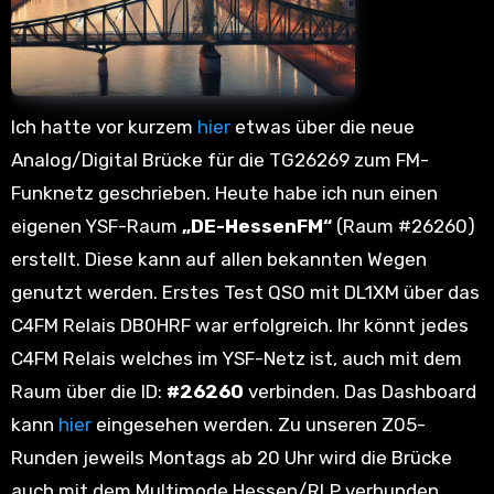
Ich hatte vor kurzem
hier
etwas über die neue
Analog/Digital Brücke für die TG26269 zum FM-
Funknetz geschrieben. Heute habe ich nun einen
eigenen YSF-Raum
„DE-HessenFM“
(Raum #26260)
erstellt. Diese kann auf allen bekannten Wegen
genutzt werden. Erstes Test QSO mit DL1XM über das
C4FM Relais DB0HRF war erfolgreich. Ihr könnt jedes
C4FM Relais welches im YSF-Netz ist, auch mit dem
Raum über die ID:
#26260
verbinden. Das Dashboard
kann
hier
eingesehen werden. Zu unseren Z05-
Runden jeweils Montags ab 20 Uhr wird die Brücke
auch mit dem Multimode Hessen/RLP verbunden.