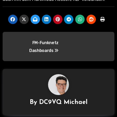
B
FM-Funknetz
e
Dashboards
i
t
r
a
g
By
DC9VQ Michael
s