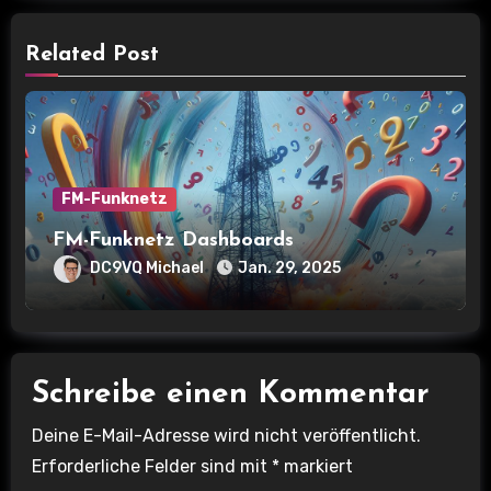
n
Related Post
a
v
i
g
FM-Funknetz
a
FM-Funknetz Dashboards
DC9VQ Michael
Jan. 29, 2025
t
i
o
Schreibe einen Kommentar
n
Deine E-Mail-Adresse wird nicht veröffentlicht.
Erforderliche Felder sind mit
*
markiert