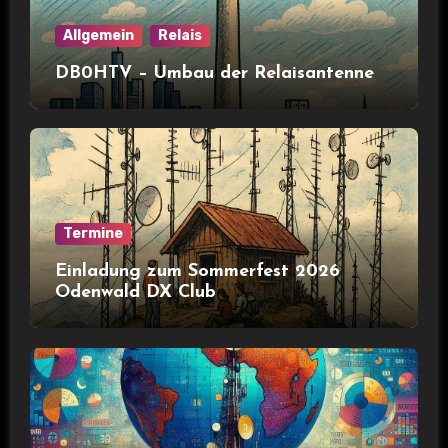
Allgemein
Relais
DB0HTV – Umbau der Relaisantenne
Termine
Einladung zum Sommerfest 2026
Odenwald DX Club