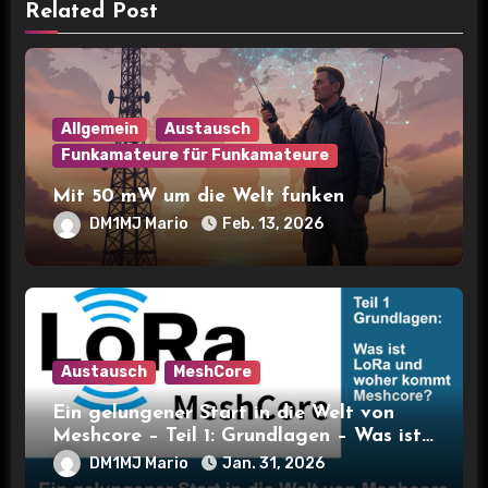
a
Related Post
t
i
Allgemein
Austausch
o
Funkamateure für Funkamateure
n
Mit 50 mW um die Welt funken
DM1MJ Mario
Feb. 13, 2026
Austausch
MeshCore
Ein gelungener Start in die Welt von
Meshcore – Teil 1: Grundlagen – Was ist
LoRa und woher kommt Meshcore?
DM1MJ Mario
Jan. 31, 2026