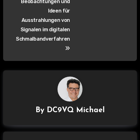
i
Beobachtungen und
Ideen für
t
Ausstrahlungen von
r
Signalen im digitalen
a
Schmalbandverfahren
g
s
n
a
v
By
DC9VQ Michael
i
g