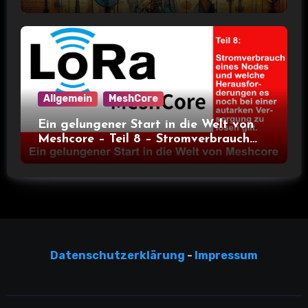
Allgemein
MeshCore
Ein gelungener Start in die Welt von
Meshcore – Teil 8 – Stromverbrauch
bei verschiedenen Nodes
Datensc
hutzerklärun
g
-
Impressum