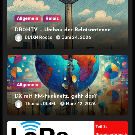
i
Allgemein
Relais
o
DB0HTV – Umbau der Relaisantenne
n
DL1XM Rocco
Juni 24, 2026
Allgemein
DX mit FM-Funknetz, geht das?
Thomas DL3EL
März 12, 2026