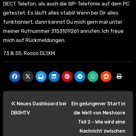
DECT Telefon, als auch die SIP-Telefonie auf dem PC
getestet. Es läuft alles stabil! Wenn bei Dir alles
funktioniert, dann kannst Du mich gern mal unter
meiner Rufnummer 3153109261 anrufen. Ich freue
mich auf Rückmeldungen.
73 & 55, Rocco DL1XM
B
Neues Dashboard bei
Ein gelungener Start in
e
DB0HTV
die Welt von Meshcore
i
Teil 2 – Wie wird eine
Nachricht zwischen
t