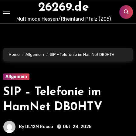
Skip
26269.de
to
Multimode Hessen/Rheinland Pfalz (Z05)
content
Home
Allgemein
SIP – Telefonie im HamNet DB0HTV
Allgemein
SIP – Telefonie im
HamNet DB0HTV
By DL1XM Rocco
Okt. 28, 2025