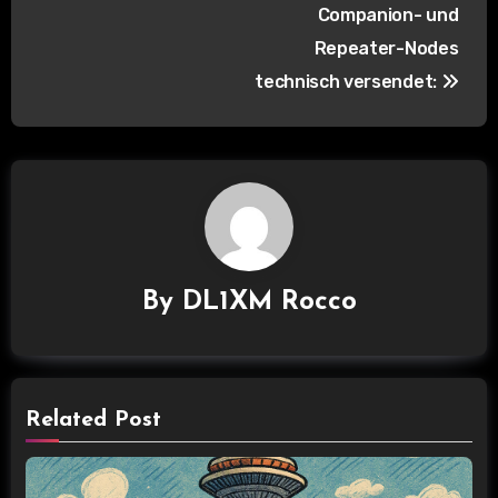
Companion- und
r
Repeater-Nodes
a
technisch versendet:
g
s
n
a
By
DL1XM Rocco
v
i
g
Related Post
a
t