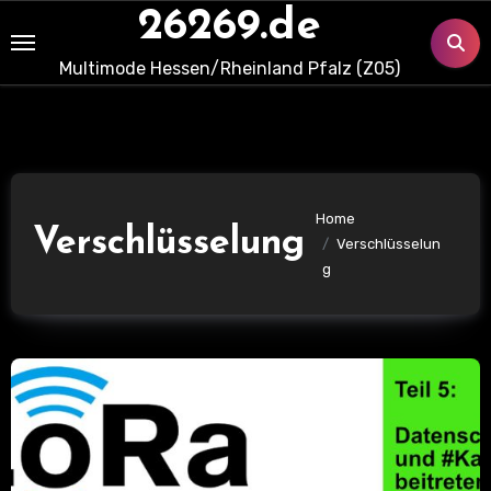
Skip
26269.de
to
Multimode Hessen/Rheinland Pfalz (Z05)
content
Home
Verschlüsselung
Verschlüsselun
g