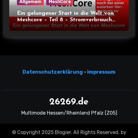
Allgemein
MeshCore
Ein gelungener Start in die Welt von
Meshcore – Teil 8 – Stromverbrauch
bei verschiedenen Nodes
Datensc
hutzerklärun
g
-
Impressum
26269.de
Multimode Hessen/Rheinland Pfalz (Z05)
© Copyright 2025 Blogier. All Rights Reserved. by