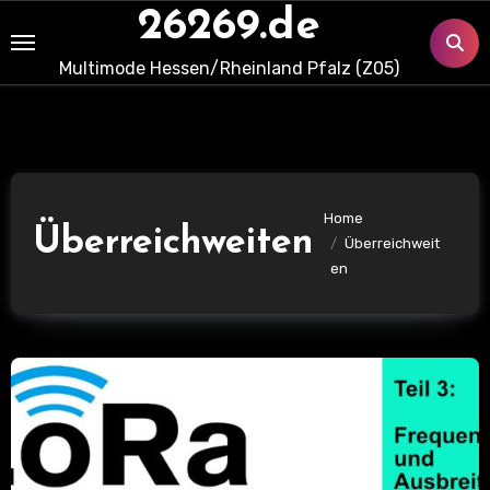
Skip
26269.de
to
Multimode Hessen/Rheinland Pfalz (Z05)
content
Home
Überreichweiten
Überreichweit
en