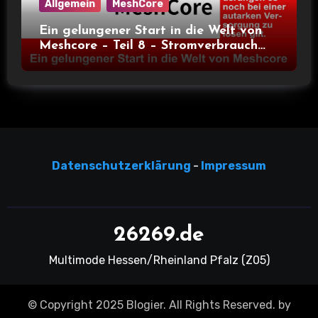
Allgemein
MeshCore
Ein gelungener Start in die Welt von
Meshcore – Teil 8 – Stromverbrauch
bei verschiedenen Nodes
Datensc
hutzerklärun
g
-
Impressum
26269.de
Multimode Hessen/Rheinland Pfalz (Z05)
© Copyright 2025 Blogier. All Rights Reserved. by