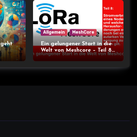
Allgemein
MeshCore
 geht
Ein gelungener Start in die
Welt von Meshcore – Teil 8
– Stromverbrauch bei
verschiedenen Nodes