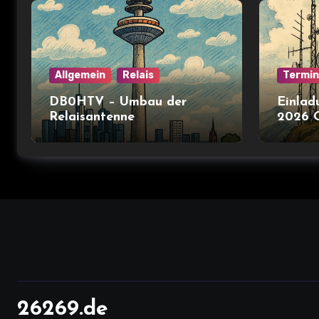
Allgemein
Relais
Termi
DB0HTV – Umbau der
Einlad
Relaisantenne
2026 
26269.de