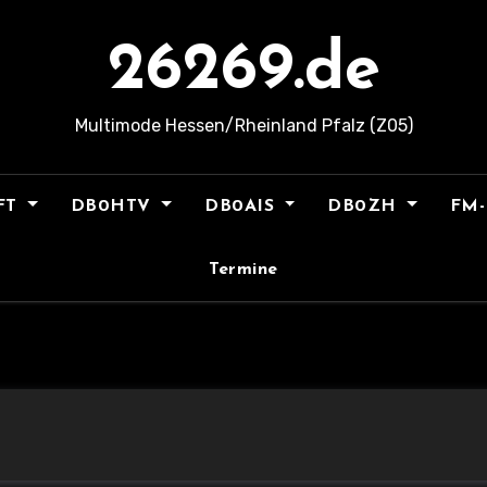
26269.de
Multimode Hessen/Rheinland Pfalz (Z05)
FT
DB0HTV
DB0AIS
DB0ZH
FM-
Termine