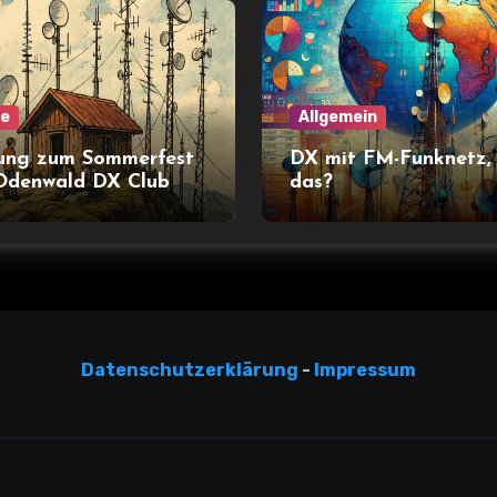
ne
Allgemein
ung zum Sommerfest
DX mit FM-Funknetz,
Odenwald DX Club
das?
Datensc
hutzerklärun
g
-
Impressum