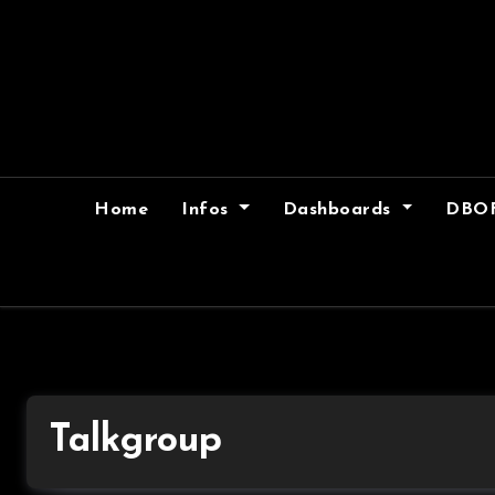
Skip
to
content
Home
Infos
Dashboards
DBO
Talkgroup