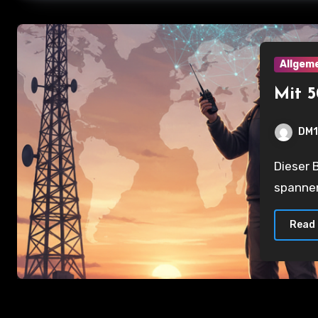
Allgem
Mit 
DM1
Dieser Beitrag richtet sich an Funkamateure, die neu in das
spanne
Read