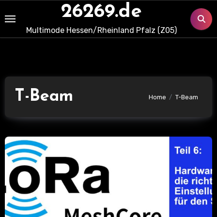
Skip
26269.de
to
Multimode Hessen/Rheinland Pfalz (Z05)
content
T-Beam
Home
T-Beam