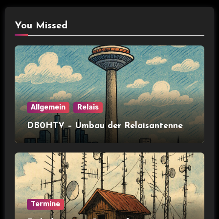
You Missed
Allgemein
Relais
DB0HTV – Umbau der Relaisantenne
Termine