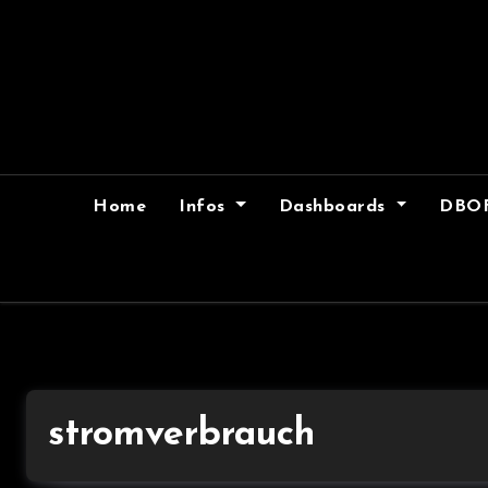
Skip
to
content
Home
Infos
Dashboards
DBO
stromverbrauch