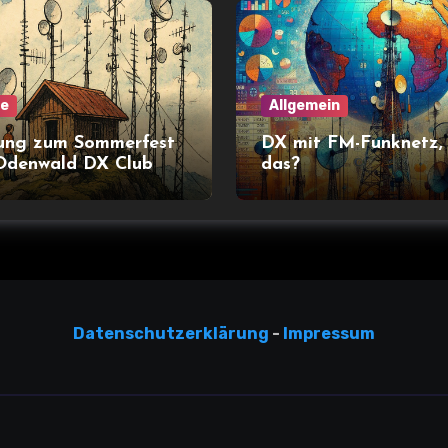
ne
Allgemein
ung zum Sommerfest
DX mit FM-Funknetz,
Odenwald DX Club
das?
Datensc
hutzerklärun
g
-
Impressum