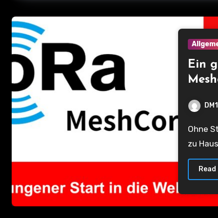
Allgem
Ein g
Meshc
vers
DM1
Ohne Strom geht es nicht. Beim Betrieb eines Companion Nodes
zu Haus
Read