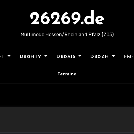
26269.de
Multimode Hessen/Rheinland Pfalz (Z05)
FT
DB0HTV
DB0AIS
DB0ZH
FM-
Termine