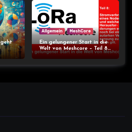
Allgemein
MeshCore
 geht
Ein gelungener Start in die
Welt von Meshcore – Teil 8
– Stromverbrauch bei
verschiedenen Nodes