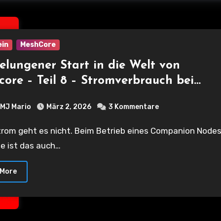
ein
MeshCore
elungener Start in die Welt von
ore – Teil 8 – Stromverbrauch bei
chiedenen Nodes
MJ Mario
März 2, 2026
3 Kommentare
e ist das auch…
 More