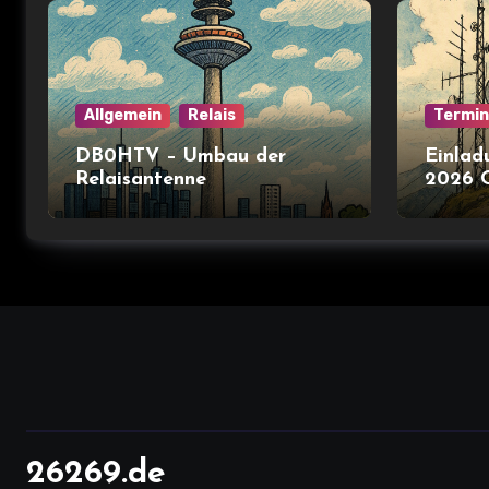
Allgemein
Relais
Termi
DB0HTV – Umbau der
Einlad
Relaisantenne
2026 
26269.de