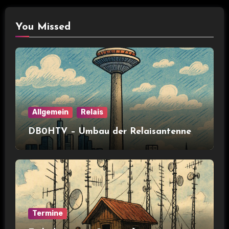
You Missed
Allgemein
Relais
DB0HTV – Umbau der Relaisantenne
Termine