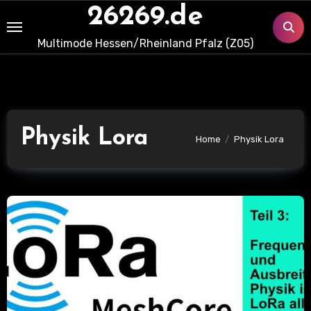
Skip
26269.de
to
Multimode Hessen/Rheinland Pfalz (Z05)
content
Physik Lora
Home
Physik Lora