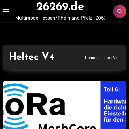
Skip
26269.de
to
Multimode Hessen/Rheinland Pfalz (Z05)
content
Heltec V4
Home
Heltec V4