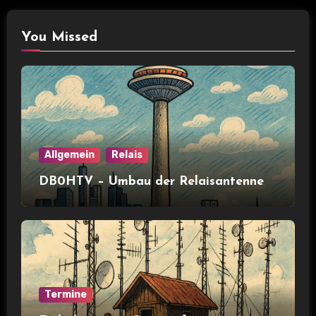
You Missed
Allgemein
Relais
DB0HTV – Umbau der Relaisantenne
Termine