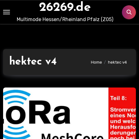
Skip
26269.de
to
Multimode Hessen/Rheinland Pfalz (Z05)
content
hektec v4
Home
hektec v4