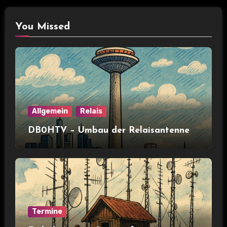
You Missed
Allgemein
Relais
DB0HTV – Umbau der Relaisantenne
Termine