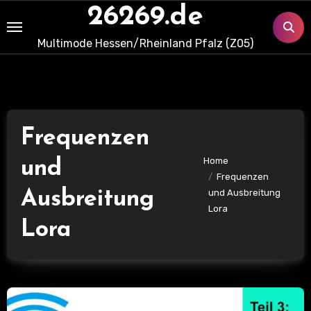
Skip
26269.de
to
Multimode Hessen/Rheinland Pfalz (Z05)
content
Frequenzen
Home
und
Frequenzen
Ausbreitung
und Ausbreitung
Lora
Lora