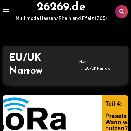
Skip
26269.de
to
Multimode Hessen/Rheinland Pfalz (Z05)
content
EU/UK
Home
Narrow
EU/UK Narrow