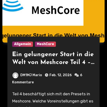
Allgemein
MeshCore
Ein gelungener Start in die
Welt von Meshcore Teil 4 –
Select Radio Setting –
DM1MJ Mario
Feb. 12, 2026
6
welche Presets gibt es und
Kommentare
wann sollte welches genutzt
werden?
Teil 4 beschäftigt sich mit den Presets in
Meshcore. Welche Voreinstellungen gibt es