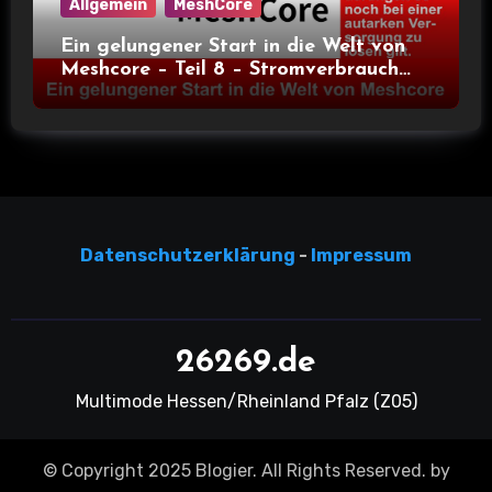
Allgemein
MeshCore
Ein gelungener Start in die Welt von
Meshcore – Teil 8 – Stromverbrauch
bei verschiedenen Nodes
Datensc
hutzerklärun
g
-
Impressum
26269.de
Multimode Hessen/Rheinland Pfalz (Z05)
© Copyright 2025 Blogier. All Rights Reserved. by