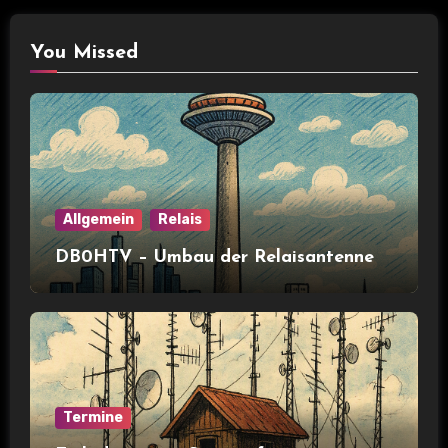
You Missed
Allgemein
Relais
DB0HTV – Umbau der Relaisantenne
Termine