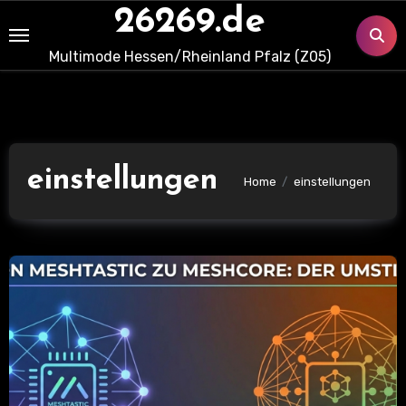
Skip
26269.de
to
Multimode Hessen/Rheinland Pfalz (Z05)
content
einstellungen
Home
einstellungen