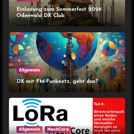
Einladung zum Sommerfest 2026
Odenwald DX Club
Allgemein
DX mit FM-Funknetz, geht das?
Allgemein
MeshCore