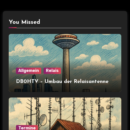
You Missed
Allgemein
Relais
DB0HTV – Umbau der Relaisantenne
Termine