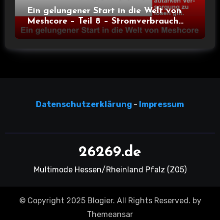
Ein gelungener Start in die Welt von
Meshcore – Teil 8 – Stromverbrauch
bei verschiedenen Nodes
Datensc
hutzerklärun
g
-
Impressum
26269.de
Multimode Hessen/Rheinland Pfalz (Z05)
© Copyright 2025 Blogier. All Rights Reserved. by
Themeansar