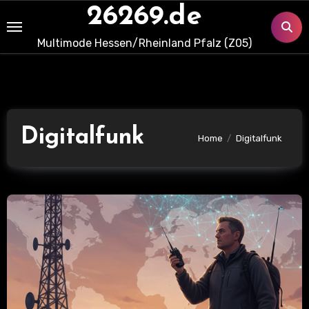
Skip
26269.de
to
Multimode Hessen/Rheinland Pfalz (Z05)
content
Digitalfunk
Home
Digitalfunk