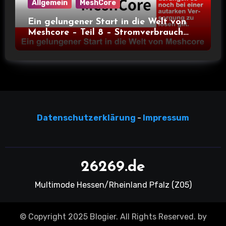
Allgemein
MeshCore
Ein gelungener Start in die Welt von
Meshcore – Teil 8 – Stromverbrauch
bei verschiedenen Nodes
Datensc
hutzerklärun
g
-
Impressum
26269.de
Multimode Hessen/Rheinland Pfalz (Z05)
© Copyright 2025 Blogier. All Rights Reserved. by