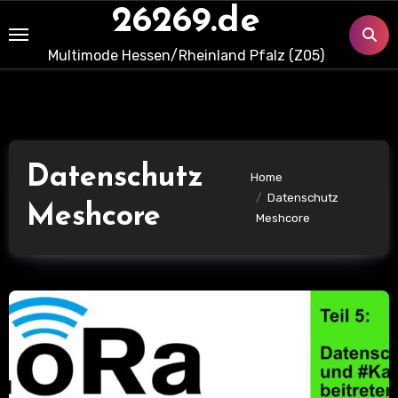
Skip
26269.de
to
Multimode Hessen/Rheinland Pfalz (Z05)
content
Datenschutz
Home
Datenschutz
Meshcore
Meshcore