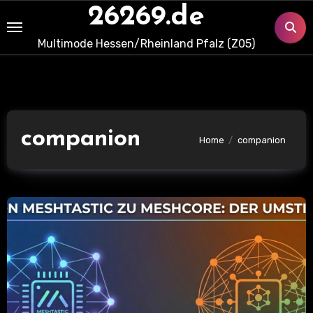
Skip
26269.de
to
Multimode Hessen/Rheinland Pfalz (Z05)
content
companion
Home
companion