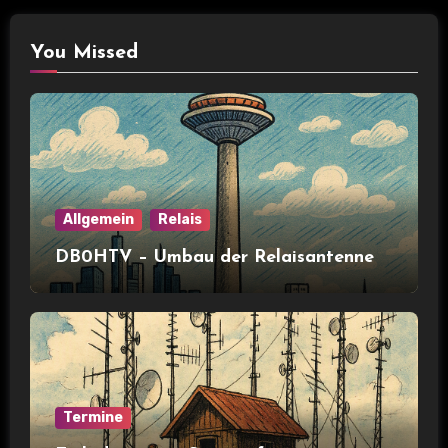
You Missed
Allgemein
Relais
DB0HTV – Umbau der Relaisantenne
Termine