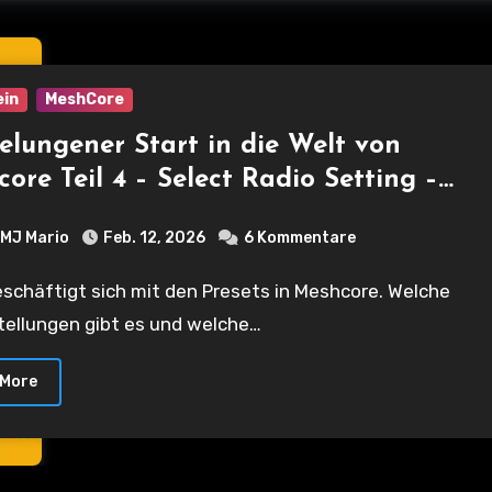
ein
MeshCore
elungener Start in die Welt von
ore Teil 4 – Select Radio Setting –
e Presets gibt es und wann sollte
MJ Mario
Feb. 12, 2026
6 Kommentare
hes genutzt werden?
tellungen gibt es und welche…
 More