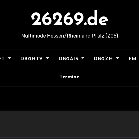
26269.de
Multimode Hessen/Rheinland Pfalz (Z05)
FT
DB0HTV
DB0AIS
DB0ZH
FM-
Termine