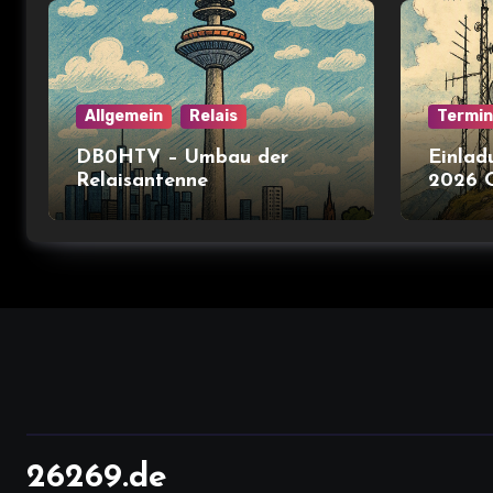
Allgemein
Relais
Termi
DB0HTV – Umbau der
Einlad
Relaisantenne
2026 
26269.de