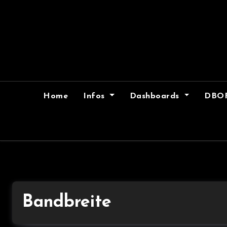
Skip
to
content
Home
Infos
Dashboards
DBO
Bandbreite