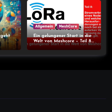
Allgemein
MeshCore
 geht
Ein gelungener Start in die
Welt von Meshcore – Teil 8
– Stromverbrauch bei
verschiedenen Nodes