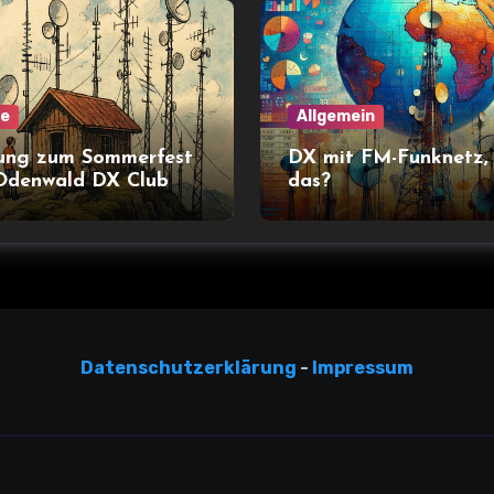
ne
Allgemein
ung zum Sommerfest
DX mit FM-Funknetz,
Odenwald DX Club
das?
Datensc
hutzerklärun
g
-
Impressum