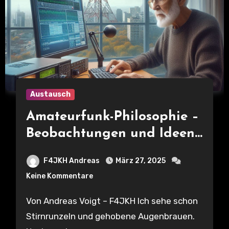
Austausch
Amateurfunk-Philosophie –
Beobachtungen und Ideen
für Ausstrahlungen von
F4JKH Andreas
März 27, 2025
Signalen im digitalen
Keine Kommentare
Schmalbandverfahren
Von Andreas Voigt – F4JKH Ich sehe schon
Stirnrunzeln und gehobene Augenbrauen.