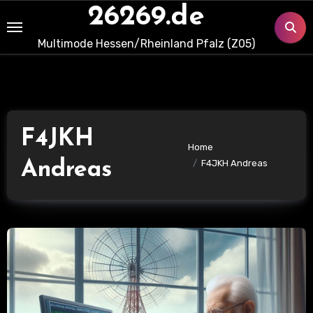
Skip
26269.de
to
Multimode Hessen/Rheinland Pfalz (Z05)
content
F4JKH
Home
Andreas
F4JKH Andreas