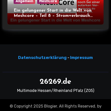
Allgemein
MeshCore
Ein gelungener Start in die Welt von
Meshcore – Teil 8 – Stromverbrauch
bei verschiedenen Nodes
Datensc
hutzerklärun
g
-
Impressum
26269.de
Multimode Hessen/Rheinland Pfalz (Z05)
© Copyright 2025 Blogier. All Rights Reserved. by